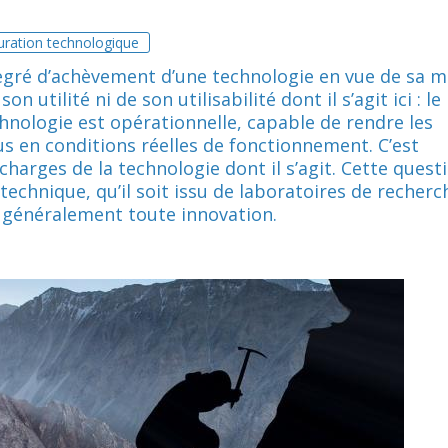
ration technologique
egré d’achèvement d’une technologie en vue de sa m
n utilité ni de son utilisabilité dont il s’agit ici : le
chnologie est opérationnelle, capable de rendre les
dus en conditions réelles de fonctionnement. C’est
charges de la technologie dont il s’agit. Cette quest
echnique, qu’il soit issu de laboratoires de recherc
s généralement toute innovation.