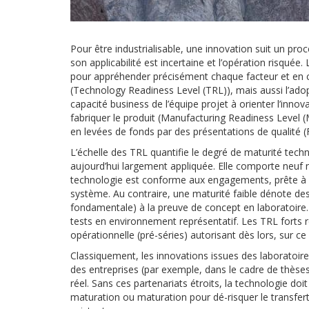
Pour être industrialisable, une innovation suit un pro
son applicabilité est incertaine et l’opération risquée. 
pour appréhender précisément chaque facteur et en c
(Technology Readiness Level (TRL)), mais aussi l’adop
capacité business de l’équipe projet à orienter l’innov
fabriquer le produit (Manufacturing Readiness Level (
en levées de fonds par des présentations de qualité (
L’échelle des TRL quantifie le degré de maturité tec
aujourd’hui largement appliquée. Elle comporte neuf niv
technologie est conforme aux engagements, prête à ê
système. Au contraire, une maturité faible dénote des
fondamentale) à la preuve de concept en laboratoir
tests en environnement représentatif. Les TRL forts 
opérationnelle (pré-séries) autorisant dès lors, sur ce
Classiquement, les innovations issues des laboratoire
des entreprises (par exemple, dans le cadre de thèses
réel. Sans ces partenariats étroits, la technologie doi
maturation ou maturation pour dé-risquer le transfert 