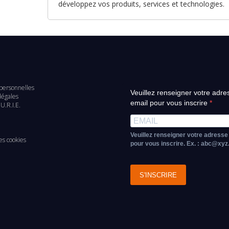
développez vos produits, services et technologies.
personnelles
Veuillez renseigner votre adre
d
légales
email pour vous inscrire
U.R.I.E.
e
Veuillez renseigner votre adresse
es cookies
pour vous inscrire. Ex. : abc@xy
S'INSCRIRE