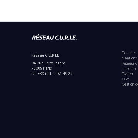
Données 
Réseau C.U.R.I.E.
Pie
Mentions 
94, rue Saint Lazare
Réseau C.
de
75009 Paris
Linkedin
tel: +33 (0)1 42 81 49 29
Twitter
pag
CGV
Gestion d