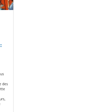
:
lus
ne des
ette
e
urs,
e