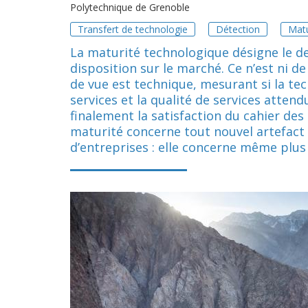
Polytechnique de Grenoble
Transfert de technologie
Détection
Matu
La maturité technologique désigne le d
disposition sur le marché. Ce n’est ni de so
de vue est technique, mesurant si la te
services et la qualité de services atten
finalement la satisfaction du cahier des 
maturité concerne tout nouvel artefact t
d’entreprises : elle concerne même plu