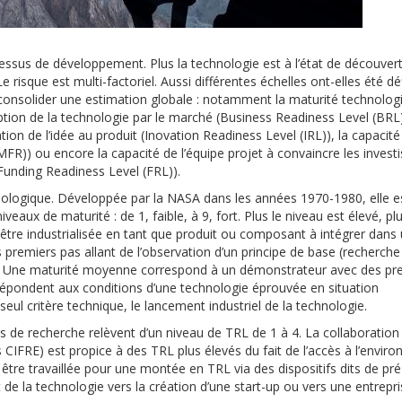
cessus de développement. Plus la technologie est à l’état de découvert
Le risque est multi-factoriel. Aussi différentes échelles ont-elles été dé
onsolider une estimation globale : notamment la maturité technolog
tion de la technologie par le marché (Business Readiness Level (BRL)
ation de l’idée au produit (Inovation Readiness Level (IRL)), la capacité
MFR)) ou encore la capacité de l’équipe projet à convaincre les invest
Funding Readiness Level (FRL)).
hnologique. Développée par la NASA dans les années 1970-1980, elle e
eaux de maturité : de 1, faible, à 9, fort. Plus le niveau est élevé, plu
tre industrialisée en tant que produit ou composant à intégrer dans
 premiers pas allant de l’observation d’un principe de base (recherche
e. Une maturité moyenne correspond à un démonstrateur avec des pr
répondent aux conditions d’une technologie éprouvée en situation
 seul critère technique, le lancement industriel de la technologie.
s de recherche relèvent d’un niveau de TRL de 1 à 4. La collaboration
 CIFRE) est propice à des TRL plus élevés du fait de l’accès à l’envir
t être travaillée pour une montée en TRL via des dispositifs dits de pré
de la technologie vers la création d’une start-up ou vers une entrepr