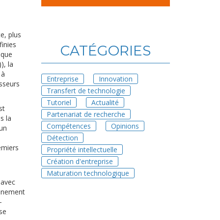
e, plus
finies
CATÉGORIES
ique
), la
 à
Entreprise
Innovation
isseurs
Transfert de technologie
Tutoriel
Actualité
st
Partenariat de recherche
s la
Compétences
Opinions
 un
Détection
emiers
Propriété intellectuelle
Création d'entreprise
Maturation technologique
 avec
onnement
-
ise