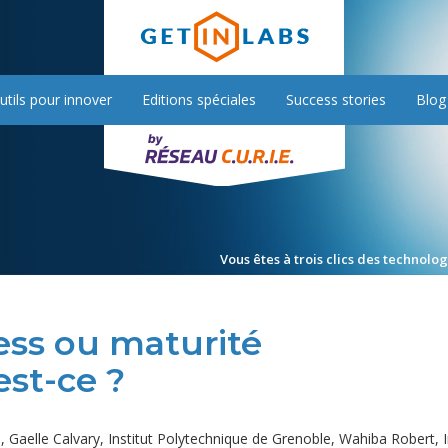
utils pour innover
Editions spéciales
Success stories
Blog
Vous êtes à trois clics des technolo
ss ou maturité
est-ce ?
e
,
Gaelle Calvary, Institut Polytechnique de Grenoble
,
Wahiba Robert, I