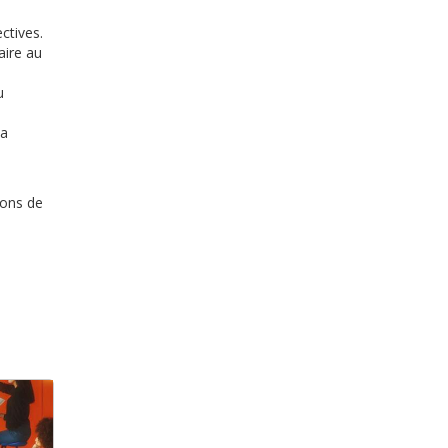
ctives.
aire au
u
la
ions de