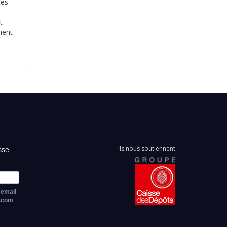
tes
t
ment
Ils nous soutiennent
sse
 email
z.com