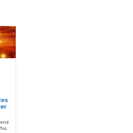
les
ier
eversé
hui,