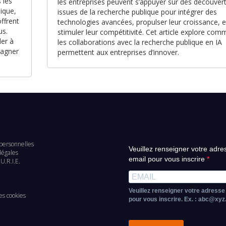
 les
les entreprises peuvent s’appuyer sur des découver
lique,
issues de la recherche publique pour intégrer des
ffrent
technologies avancées, propulser leur croissance, e
us.
stimuler leur compétitivité. Cet article explore com
er à
les collaborations avec la recherche publique en IA
pagner
permettent aux entreprises d’innover.
personnelles
Veuillez renseigner votre adre
d
légales
email pour vous inscrire
U.R.I.E.
e
Veuillez renseigner votre adresse
es cookies
pour vous inscrire. Ex. : abc@xy