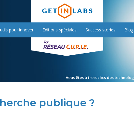
utils pour innover
Editions spéciales
Success stories
Blog
Vous êtes à trois clics des technolo
cherche publique ?