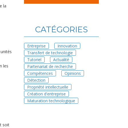
e la
CATÉGORIES
Entreprise
Innovation
 unités
Transfert de technologie
Tutoriel
Actualité
n les
Partenariat de recherche
Compétences
Opinions
Détection
Propriété intellectuelle
Création d'entreprise
Maturation technologique
t soit