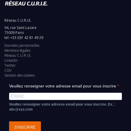
Réseau C.U.R.I.E.
94, rue Saint Lazare
75009 Paris
tel: +33 (0)1 42 81 49 29
Données personnelles
Pied
Mentions légales
Réseau C.U.R.I.E.
de
Linkedin
Twitter
page
CGV
Gestion des cookies
Veuillez renseigner votre adresse email pour vous inscrire
Veuillez renseigner votre adresse email pour vous inscrire. Ex. :
abc@xyz.com
S'INSCRIRE