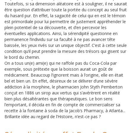
Toutefois, si sa dimension aléatoire est à souligner, il ne saurait
être question d’attribuer toute la portée du concept au seul fruit
du hasard pur. En effet, la sagacité de celui qui en est le témoin
est primordiale pour lui permettre de justement appréhender le
plein potentiel de sa découverte, et d’en percevoir les
éventuelles applications. Ainsi, la sérendipité questionne en
permanence l’individu sur sa faculté à ne pas avancer tête
baissée, les yeux rivés sur un unique objectif. C’est à cette seule
condition qu’il peut prendre la mesure des trésors qui gisent sur
le bord du chemin.
On a tous un(e) ami(e) qui ne raffole pas du Coca-Cola par
exemple, sous prétexte que la boisson aurait un goût de
médicament. Beaucoup l’ignorent mais à l’origine, elle en était
bel et bien un. En effet, désireux de se délivrer d’une sévère
addiction à la morphine, le pharmacien John Styth Pemberton
conçut en 1886 un sirop aux vertus qui s’avérèrent en réalité
bien plus désaltérantes que thérapeutiques. Le bon sens
l’emportant, il décida en fin de compte de commercialiser sa
recette à la fontaine à soda de la Jacob’s Pharmacy, à Atlanta...
Brillante idée au regard de l’Histoire, n’est-ce pas ?