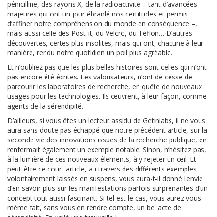
pénicilline, des rayons X, de la radioactivité – tant d’avancées
majeures qui ont un jour ébranlé nos certitudes et permis
d’affiner notre compréhension du monde en conséquence –,
mais aussi celle des Post-it, du Velcro, du Téflon… D’autres
découvertes, certes plus insolites, mais qui ont, chacune à leur
manière, rendu notre quotidien un poil plus agréable.
Et n’oubliez pas que les plus belles histoires sont celles qui n’ont
pas encore été écrites. Les valorisateurs, n’ont de cesse de
parcourir les laboratoires de recherche, en quête de nouveaux
usages pour les technologies. Ils œuvrent, à leur façon, comme
agents de la sérendipité.
D’ailleurs, si vous êtes un lecteur assidu de Getinlabs, il ne vous
aura sans doute pas échappé que notre précédent article, sur la
seconde vie des innovations issues de la recherche publique, en
renfermait également un exemple notable. Sinon, n’hésitez pas,
à la lumière de ces nouveaux éléments, à y rejeter un œil. Et
peut-être ce court article, au travers des différents exemples
volontairement laissés en suspens, vous aura-t-il donné l’envie
d’en savoir plus sur les manifestations parfois surprenantes d’un
concept tout aussi fascinant. Si tel est le cas, vous aurez vous-
même fait, sans vous en rendre compte, un bel acte de