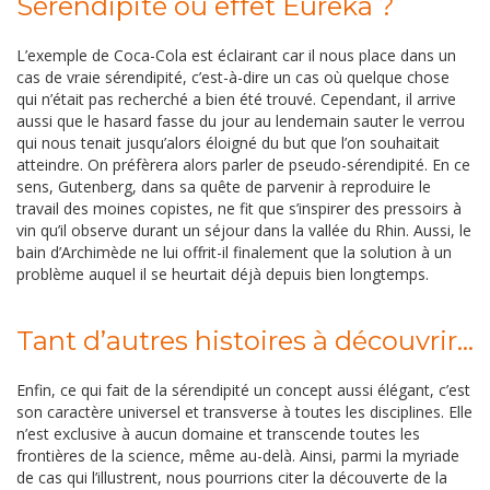
Sérendipité ou effet Eureka ?
L’exemple de Coca-Cola est éclairant car il nous place dans un
cas de vraie sérendipité, c’est-à-dire un cas où quelque chose
qui n’était pas recherché a bien été trouvé. Cependant, il arrive
aussi que le hasard fasse du jour au lendemain sauter le verrou
qui nous tenait jusqu’alors éloigné du but que l’on souhaitait
atteindre. On préfèrera alors parler de pseudo-sérendipité. En ce
sens, Gutenberg, dans sa quête de parvenir à reproduire le
travail des moines copistes, ne fit que s’inspirer des pressoirs à
vin qu’il observe durant un séjour dans la vallée du Rhin. Aussi, le
bain d’Archimède ne lui offrit-il finalement que la solution à un
problème auquel il se heurtait déjà depuis bien longtemps.
Tant d’autres histoires à découvrir...
Enfin, ce qui fait de la sérendipité un concept aussi élégant, c’est
son caractère universel et transverse à toutes les disciplines. Elle
n’est exclusive à aucun domaine et transcende toutes les
frontières de la science, même au-delà. Ainsi, parmi la myriade
de cas qui l’illustrent, nous pourrions citer la découverte de la