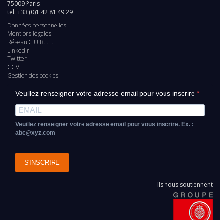
75009 Paris
tel: +33 (0)1 42 81 49 29
Données personnelles
Pied
Mentions légales
Réseau C.U.R.I.E.
de
Linkedin
Twitter
page
CGV
Gestion des cookies
Veuillez renseigner votre adresse email pour vous inscrire
Veuillez renseigner votre adresse email pour vous inscrire. Ex. :
abc@xyz.com
S'INSCRIRE
Ils nous soutiennent