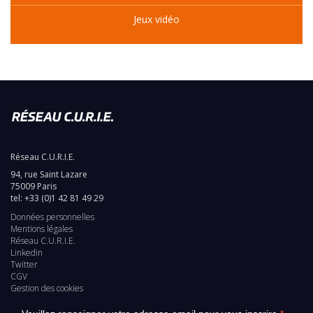
Jeux vidéo
Réseau C.U.R.I.E.
94, rue Saint Lazare
75009 Paris
tel: +33 (0)1 42 81 49 29
Données personnelles
Pied
Mentions légales
Réseau C.U.R.I.E.
de
Linkedin
Twitter
page
CGV
Gestion des cookies