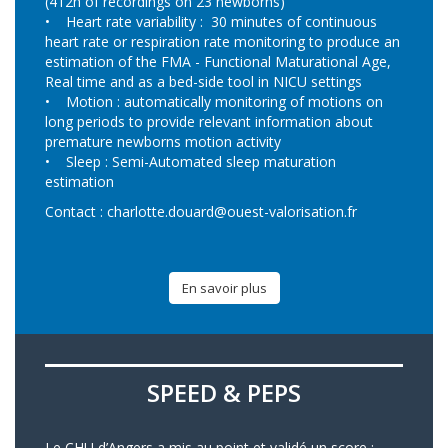
(412h of recordings on 23 newborns)
• Heart rate variability : 30 minutes of continuous
heart rate or respiration rate monitoring to produce an
estimation of the FMA - Functional Maturational Age,
Real time and as a bed-side tool in NICU settings
• Motion : automatically monitoring of motions on
long periods to provide relevant information about
premature newborns motion activity
• Sleep : Semi-Automated sleep maturation
estimation
Contact :
charlotte.douard@ouest-valorisation.fr
En savoir plus
SPEED & PEPS
Le CHU d’Angers a mis au point et validé un score :