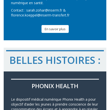
numérique en santé.
Contact :
sarah.zohar@inserm.fr
&
florence.koeppel@inserm-transfert.fr
En savoir plus
BELLES HISTOIRES :
PHONIX HEALTH
Le dispositif médical numérique Phonix Health a pour
objectif d’aider les jeunes à prendre conscience de leur
consommation des écrans et à apprendre à en réguler