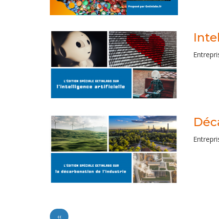
Inte
Entrepri
Déca
Entrepri
PAGINATION
Page
‹‹