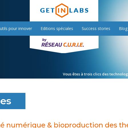
utils pour innover
Editions spéciales
Success stories
Blog
Vous êtes à trois clics des technolo
les
é numérique & bioproduction des th