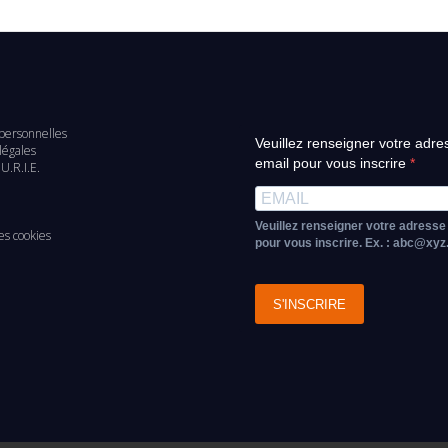
personnelles
Veuillez renseigner votre adre
d
légales
email pour vous inscrire
U.R.I.E.
e
Veuillez renseigner votre adresse
es cookies
pour vous inscrire. Ex. : abc@xy
S'INSCRIRE