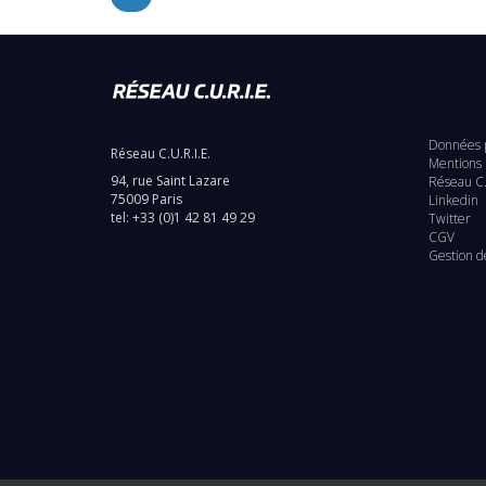
précédente
Données 
Réseau C.U.R.I.E.
Pie
Mentions 
94, rue Saint Lazare
Réseau C.
de
75009 Paris
Linkedin
tel: +33 (0)1 42 81 49 29
Twitter
pag
CGV
Gestion d