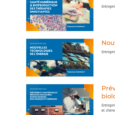
Entrepr
Nouv
Entrepri
Prév
biol
Entrepri
et chimi