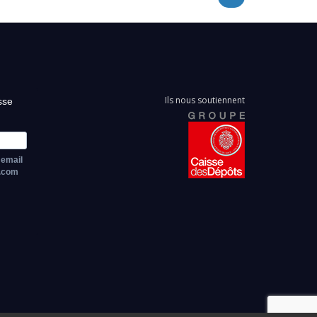
suivante
Ils nous soutiennent
sse
 email
z.com